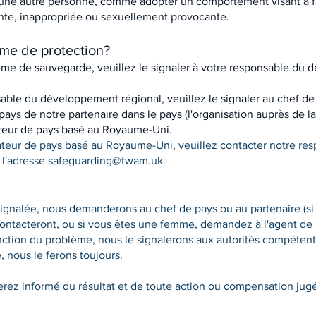
ne autre personne, comme adopter un comportement visant à fai
ente, inappropriée ou sexuellement provocante.
me de protection?
ème de sauvegarde, veuillez le signaler à votre responsable du 
able du développement régional, veuillez le signaler au chef de
ays de notre partenaire dans le pays (l'organisation auprès de laq
nateur de pays basé au Royaume-Uni.
ateur de pays basé au Royaume-Uni, veuillez contacter notre res
l'adresse
safeguarding@twam.uk
ignalée, nous demanderons au chef de pays ou au partenaire (si 
contacteront, ou si vous êtes une femme, demandez à l'agent de
nction du problème, nous le signalerons aux autorités compétente
 nous le ferons toujours.
erez informé du résultat et de toute action ou compensation jug