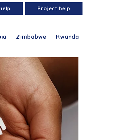
help
Project help
ia
Zimbabwe
Rwanda