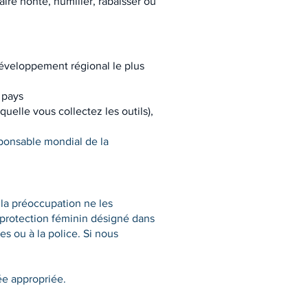
re honte, humilier, rabaisser ou
développement régional le plus
 pays
uelle vous collectez les outils),
ponsable mondial de la
la préoccupation ne les
 protection féminin désigné dans
s ou à la police. Si nous
ée appropriée.