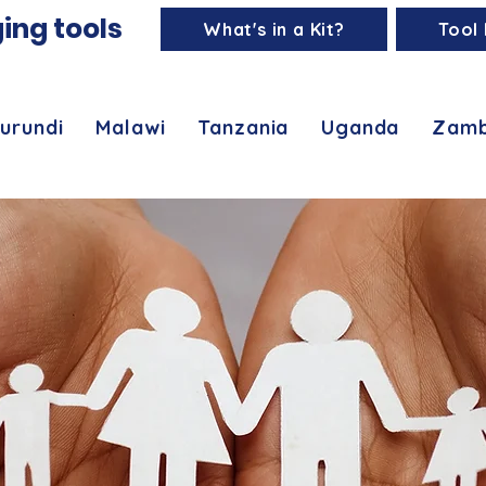
ing tools
What's in a Kit?
Tool 
urundi
Malawi
Tanzania
Uganda
Zamb