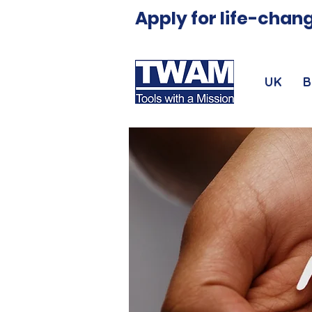
Apply for life-chang
UK
B