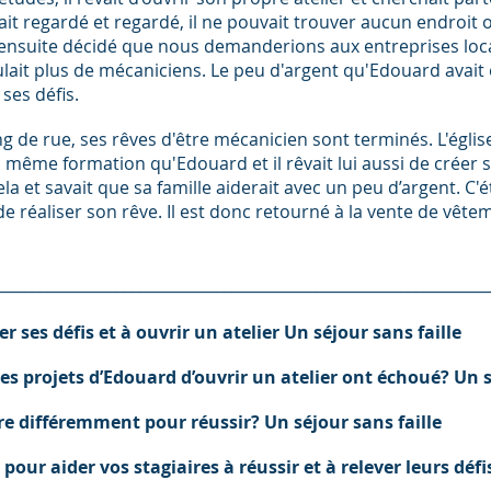
'il ait regardé et regardé, il ne pouvait trouver aucun endroit
 a ensuite décidé que nous demanderions aux entreprises loca
it plus de mécaniciens. Le peu d'argent qu'Edouard avait eu 
 ses défis.
ng de rue, ses rêves d'être mécanicien sont terminés. L'église
même formation qu'Edouard et il rêvait lui aussi de créer so
la et savait que sa famille aiderait avec un peu d’argent. C'é
lui de réaliser son rêve. Il est donc retourné à la vente de v
________________________________________________________________
er ses défis et à ouvrir un atelier Un séjour sans faille
s projets d’Edouard d’ouvrir un atelier ont échoué? Un s
aire différemment pour réussir? Un séjour sans faille
ur aider vos stagiaires à réussir et à relever leurs défis