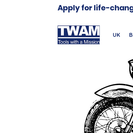
Apply for life-chang
UK
B