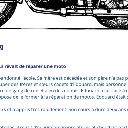
ng
ui rêvait de réparer une moto
bandonné l'école. Sa mère est décédée et son père n'a pas p
uper des frères et sœurs cadets d’Edouard, mais personne ne
oindre un gang de rue et a eu des ennuis. Edouard a fait face 
 proposa de le former à la réparation de motos. Edouard était 
ours et a appris très rapidement. Son cours a duré deux ans et,
udes, il rêvait d’ouvrir son propre atelier et cherchait par