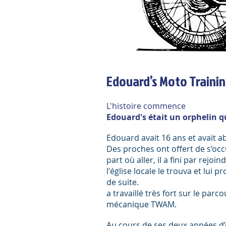
Edouard’s Moto Traini
L'histoire commence
Edouard's était un orphelin q
Edouard avait 16 ans et avait a
Des proches ont offert de s’occ
part où aller, il a fini par rej
l'église locale le trouva et lui
de suite.
a travaillé très fort sur le parc
mécanique TWAM.
Au cours de ses deux années d’ét